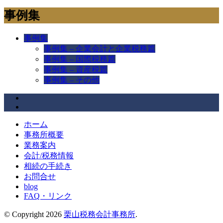
事例集
事例集
事例集 – 企業会計と企業税務篇
事例集 – 国際税務篇
事例集 – 資産税篇
事例集 – その他
ホーム
事務所概要
業務案内
会計/税務情報
相続の手続き
お問合せ
blog
FAQ・リンク
© Copyright 2026
栗山税務会計事務所
.