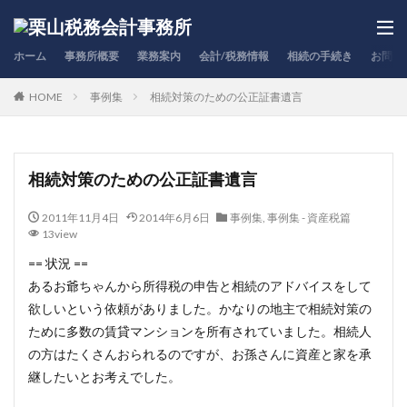
ホーム
事務所概要
業務案内
会計/税務情報
相続の手続き
お問合
HOME
事例集
相続対策のための公正証書遺言
相続対策のための公正証書遺言
2011年11月4日
2014年6月6日
事例集
,
事例集 - 資産税篇
13view
== 状況 ==
あるお爺ちゃんから所得税の申告と相続のアドバイスをして
欲しいという依頼がありました。かなりの地主で相続対策の
ために多数の賃貸マンションを所有されていました。相続人
の方はたくさんおられるのですが、お孫さんに資産と家を承
継したいとお考えでした。