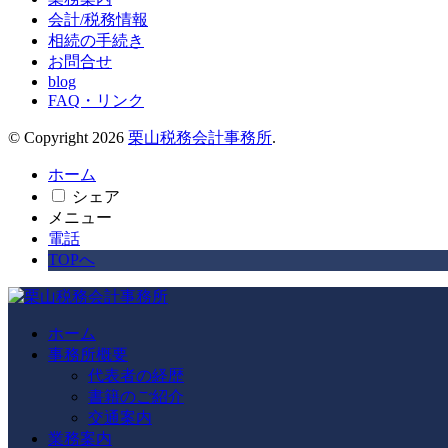
会計/税務情報
相続の手続き
お問合せ
blog
FAQ・リンク
© Copyright 2026
栗山税務会計事務所
.
ホーム
シェア
メニュー
電話
TOPへ
ホーム
事務所概要
代表者の経歴
書籍のご紹介
交通案内
業務案内