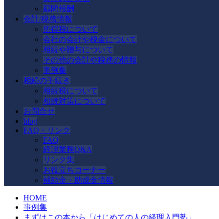
顧問報酬
会計/税務情報
所得税について
会社の会計や税金について
相続や贈与について
その他の会計や税務の情報
事例集
相続の手続き
相続税について
相続対策について
お問合せ
blog
FAQ・リンク
FAQ
経理業務Q&A
リンク集
お役立ちコーナー
補助金・助成金情報
HOME
事例集
まずはこの本から「はじめての人の経理入門塾」