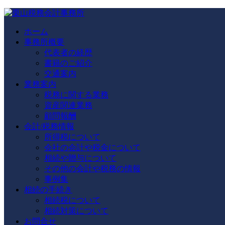
ホーム
事務所概要
代表者の経歴
書籍のご紹介
交通案内
業務案内
税務に関する業務
資産関連業務
顧問報酬
会計/税務情報
所得税について
会社の会計や税金について
相続や贈与について
その他の会計や税務の情報
事例集
相続の手続き
相続税について
相続対策について
お問合せ