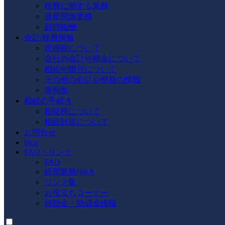
税務に関する業務
資産関連業務
顧問報酬
会計/税務情報
所得税について
会社の会計や税金について
相続や贈与について
その他の会計や税務の情報
事例集
相続の手続き
相続税について
相続対策について
お問合せ
blog
FAQ・リンク
FAQ
経理業務Q&A
リンク集
お役立ちコーナー
補助金・助成金情報